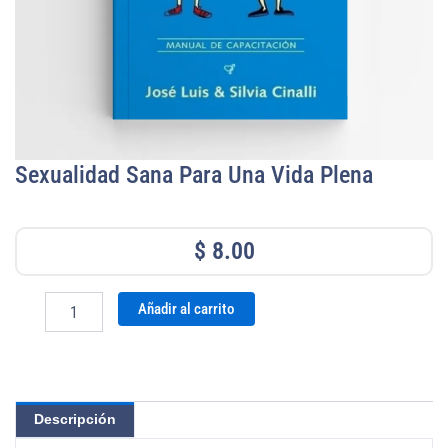
Sexualidad Sana Para Una Vida Plena
$
8.00
Sexualidad
Añadir al carrito
Sana
para
una
Vida
Plena
Descripción
cantidad