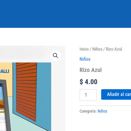
Rizo
Inicio
/
Niños
/ Rizo Azul
Azul
Niños
cantidad
Rizo Azul
$
4.00
Añadir al car
Categoría:
Niños