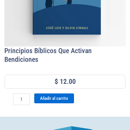
Principios Bíblicos Que Activan
Bendiciones
$
12.00
Principios
Añadir al carrito
bíblicos
que
activan
bendiciones
cantidad