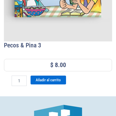
Pecos & Pina 3
$
8.00
Pecos
Añadir al carrito
&
Pina
3
cantidad