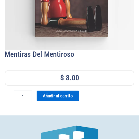
Mentiras Del Mentiroso
$
8.00
Mentiras
Añadir al carrito
del
mentiroso
cantidad