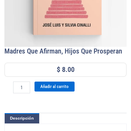
Madres Que Afirman, Hijos Que Prosperan
$
8.00
Madres
Añadir al carrito
que
Afirman,
Hijos
que
Prosperan
Descripción
cantidad