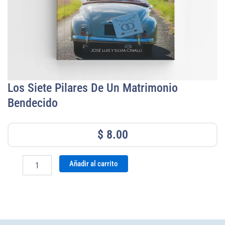
Los Siete Pilares De Un Matrimonio
Bendecido
$
8.00
Los
Añadir al carrito
siete
pilares
de
un
matrimonio
bendecido