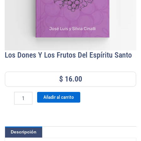
Los Dones Y Los Frutos Del Espíritu Santo
$
16.00
Los
Añadir al carrito
Dones
y
los
frutos
del
Descripción
Espíritu
Santo