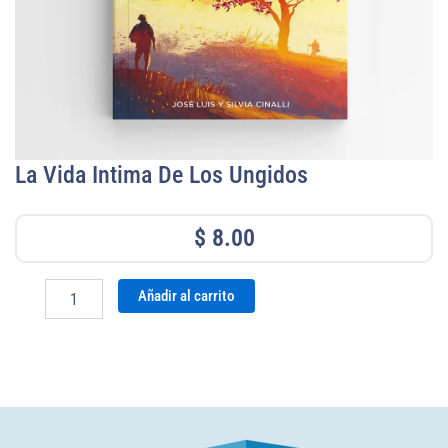
La Vida Intima De Los Ungidos
$
8.00
La
Añadir al carrito
vida
intima
de
los
ungidos
cantidad