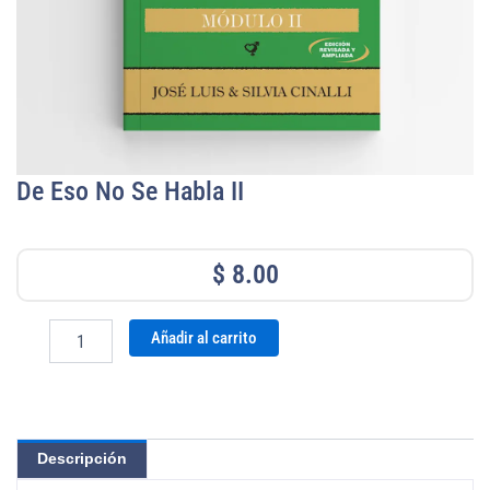
De Eso No Se Habla II
$
8.00
De
Añadir al carrito
Eso
No
Se
Habla
II
Descripción
cantidad